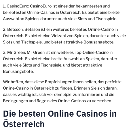
1. CasinoEuro: CasinoEuro ist eines der bekanntesten und
beliebtesten Online-Casinos in Österreich. Es bietet eine breite
Auswahl an Spielen, darunter auch viele Slots und Tischspiele.
2. Betsson: Betsson ist ein weiteres beliebtes Online-Casino in
Österreich. Es bietet eine Vielzahl von Spielen, darunter auch viele
Slots und Tischspiele, und bietet attraktive Bonusangebote.
3. Mr Green: Mr Green ist ein weiteres Top-Online-Casino in
Österreich. Es bietet eine breite Auswahl an Spielen, darunter
auch viele Slots und Tischspiele, und bietet attraktive
Bonusangebote.
Wir hoffen, dass diese Empfehlungen Ihnen helfen, das perfekte
Online-Casino in Österreich zu finden. Erinnern Sie sich daran,
dass es wichtig ist, sich vor dem Spiel zu informieren und die
Bedingungen und Regeln des Online-Casinos zu verstehen.
Die besten Online Casinos in
Österreich