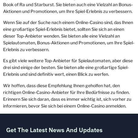
Book of Ra und Starburst. Sie bieten auch eine Vielzahl an Bonus-
Aktionen und Promotionen, um Ihre Spiel-Erlebnis zu verbessern.
Wenn Sie auf der Suche nach einem Online-Casino sind, das Ihnen
eine großartige Spiel-Erlebnis bietet, sollten Sie sich an einen
dieser Top-Anbieter wenden. Sie bieten alle eine Vielzahl an
Spielautomaten, Bonus-Aktionen und Promotionen, um Ihre Spiel-
Erlebnis zu verbessern.
Es gibt viele weitere Top-Anbieter für Spielautomaten, aber diese
drei sind einige der besten. Sie bieten alle eine großartige Spiel-
Erlebnis und sind definitiv wert, einen Blick zu werfen.
Wir hoffen, dass diese Empfehlung Ihnen geholfen hat, den
richtigen Online-Casino-Anbieter für Ihre Bedürfnisse zu finden.
Erinnern Sie sich daran, dass es immer wichtig ist, sich vorher zu
informieren, bevor Sie sich bei einem Online-Casino anmelden.
Get The Latest News And Updates