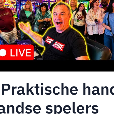
 Praktische han
andse spelers