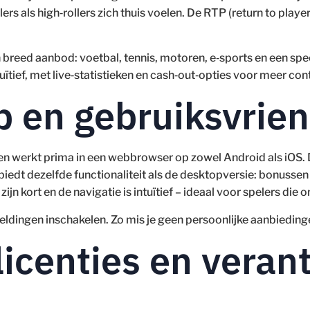
ers als high‑rollers zich thuis voelen. De RTP (return to player
breed aanbod: voetbal, tennis, motoren, e‑sports en een spe
ïtief, met live‑statistieken en cash‑out‑opties voor meer cont
p en gebruiksvrien
 en werkt prima in een webbrowser op zowel Android als iOS.
iedt dezelfde functionaliteit als de desktopversie: bonussen 
n kort en de navigatie is intuïtief – ideaal voor spelers die 
ldingen inschakelen. Zo mis je geen persoonlijke aanbiedinge
 licenties en vera