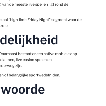
) van de meeste live spellen ligt rond de
ciaal “high‑limit Friday Night” segment waar de
role.
delijkheid
 Daarnaast bestaat er een native mobiele app
claimen, live casino spelen en
onderweg zijn.
n of belangrijke sportwedstrijden.
ntwoorde