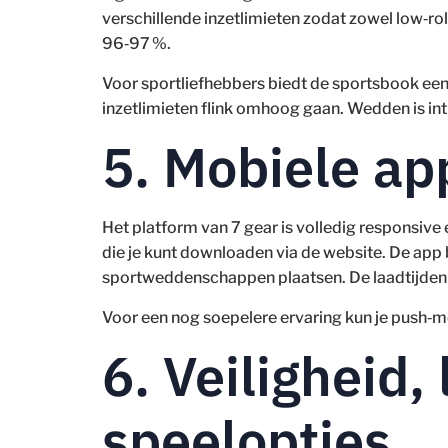
verschillende inzetlimieten zodat zowel low‑roll
96‑97 %.
Voor sportliefhebbers biedt de sportsbook een 
inzetlimieten flink omhoog gaan. Wedden is intu
5. Mobiele ap
Het platform van 7 gear is volledig responsive
die je kunt downloaden via de website. De app b
sportweddenschappen plaatsen. De laadtijden zij
Voor een nog soepelere ervaring kun je push‑me
6. Veiligheid,
speelopties