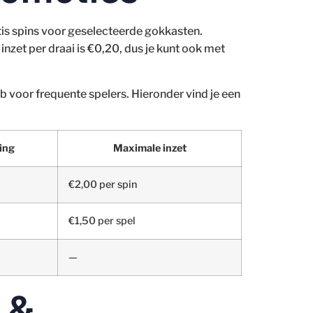
tis spins voor geselecteerde gokkasten.
nzet per draai is €0,20, dus je kunt ook met
voor frequente spelers. Hieronder vind je een
ing
Maximale inzet
€2,00 per spin
€1,50 per spel
—
 &