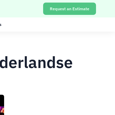
Request an Estimate
s
ederlandse