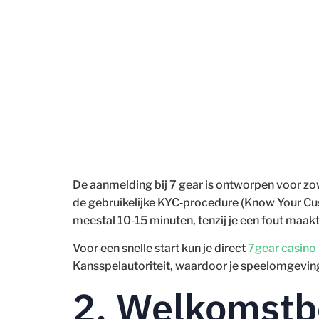
De aanmelding bij 7 gear is ontworpen voor zowe
de gebruikelijke KYC‑procedure (Know Your Cus
meestal 10‑15 minuten, tenzij je een fout maakt 
Voor een snelle start kun je direct
7gear casino 
Kansspelautoriteit, waardoor je speelomgeving e
2. Welkomstb