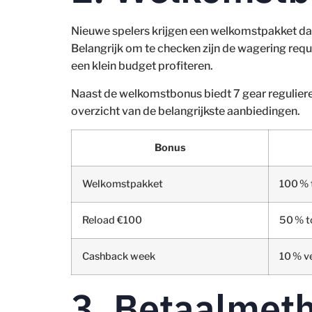
Nieuwe spelers krijgen een welkomstpakket dat
Belangrijk om te checken zijn de wagering requ
een klein budget profiteren.
Naast de welkomstbonus biedt 7 gear regulier
overzicht van de belangrijkste aanbiedingen.
Bonus
Welkomstpakket
100 % 
Reload €100
50 % t
Cashback week
10 % ve
3. Betaalmeth