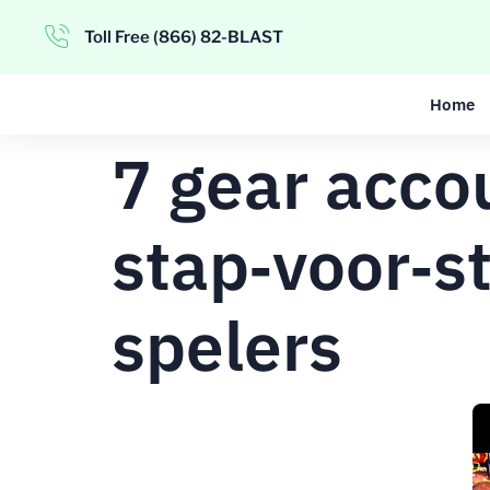
Toll Free (866) 82-BLAST
Home
7 gear accou
stap‑voor‑s
spelers