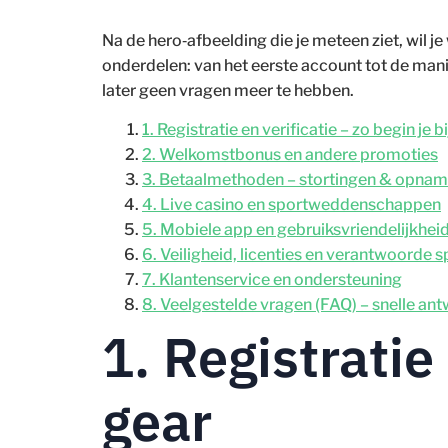
Na de hero‑afbeelding die je meteen ziet, wil je
onderdelen: van het eerste account tot de mani
later geen vragen meer te hebben.
1. Registratie en verificatie – zo begin je b
2. Welkomstbonus en andere promoties
3. Betaalmethoden – stortingen & opna
4. Live casino en sportweddenschappen
5. Mobiele app en gebruiksvriendelijkhei
6. Veiligheid, licenties en verantwoorde 
7. Klantenservice en ondersteuning
8. Veelgestelde vragen (FAQ) – snelle an
1. Registratie 
gear