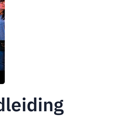
dleiding