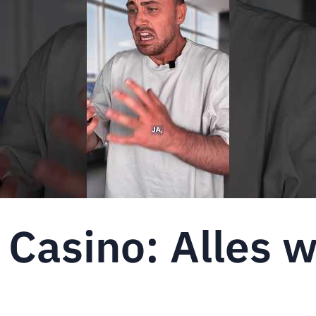
Casino: Alles w