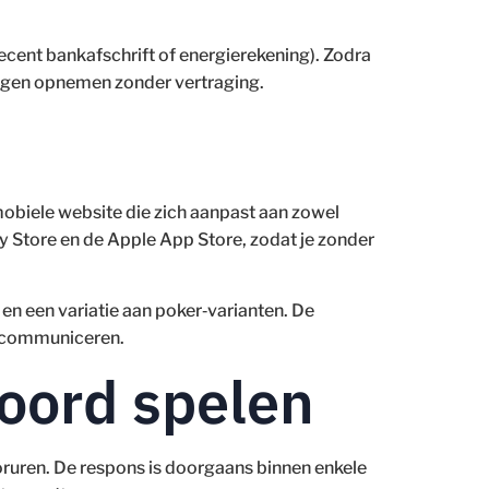
recent bankafschrift of energierekening). Zodra
ragen opnemen zonder vertraging.
obiele website die zich aanpast aan zowel
y Store en de Apple App Store, zodat je zonder
 en een variatie aan poker‑varianten. De
te communiceren.
oord spelen
tooruren. De respons is doorgaans binnen enkele