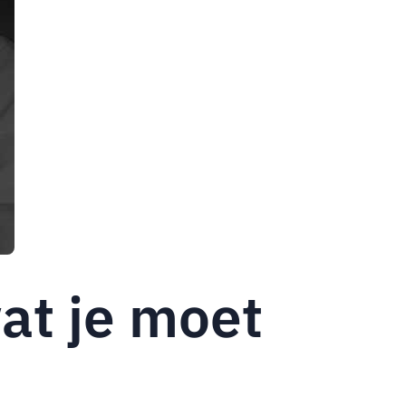
at je moet