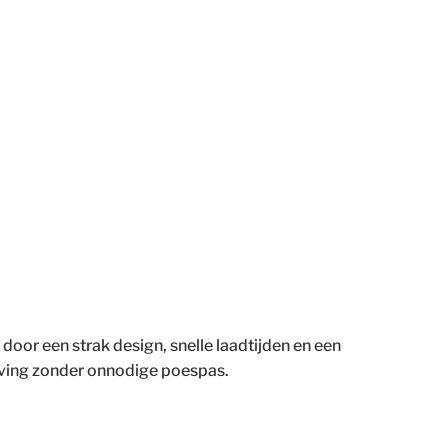
door een strak design, snelle laadtijden en een
eving zonder onnodige poespas.