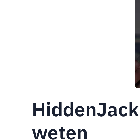
HiddenJack 
weten