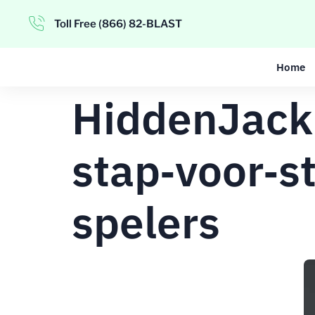
Toll Free (866) 82-BLAST
Home
HiddenJack 
stap‑voor‑s
spelers