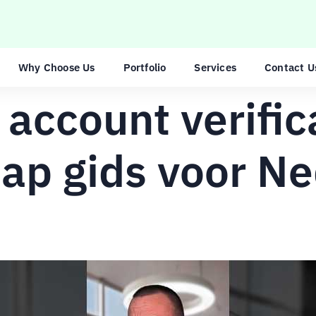
Why Choose Us
Portfolio
Services
Contact U
account verific
tap gids voor N