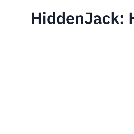
HiddenJack: 