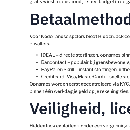
gratis winsten, dus houd je speelbudget in de g
Betaalmethod
Voor Nederlandse spelers biedt HiddenJack ee
e‑wallets.
iDEAL – directe stortingen, opnames binn
Bancontact – populair bij grensbewoners
PayPal en Skrill – instant stortingen, uitb
Creditcard (Visa/MasterCard) – snelle s
Opnames worden eerst gecontroleerd via KYC, w
binnen één werkdag je geld op je rekening zien.
Veiligheid, lic
HiddenJack exploiteert onder een vergunning va