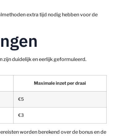
almethoden extra tijd nodig hebben voor de
ingen
ijn duidelijk en eerlijk geformuleerd.
Maximale inzet per draai
€5
€3
‑vereisten worden berekend over de bonus en de