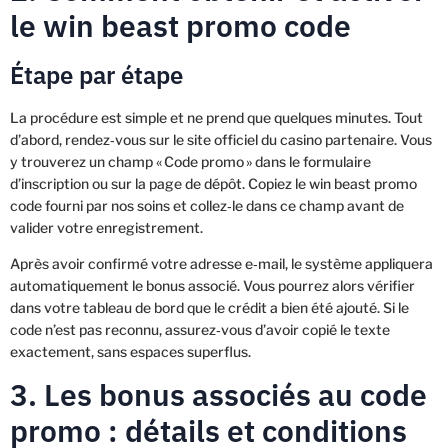
le win beast promo code
Étape par étape
La procédure est simple et ne prend que quelques minutes. Tout
d’abord, rendez‑vous sur le site officiel du casino partenaire. Vous
y trouverez un champ « Code promo » dans le formulaire
d’inscription ou sur la page de dépôt. Copiez le win beast promo
code fourni par nos soins et collez‑le dans ce champ avant de
valider votre enregistrement.
Après avoir confirmé votre adresse e‑mail, le système appliquera
automatiquement le bonus associé. Vous pourrez alors vérifier
dans votre tableau de bord que le crédit a bien été ajouté. Si le
code n’est pas reconnu, assurez‑vous d’avoir copié le texte
exactement, sans espaces superflus.
3. Les bonus associés au code
promo : détails et conditions