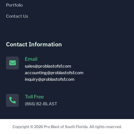
Portfolio
Contact Us
Contact Information
Email
sales@problastofsf.com
accounting@problastofsf.com
inquiry@problastofsf.com
Toll Free
(866) 82-BLAST
Copyright © 2026 Pro Blast of South Florida. All rights reserved.