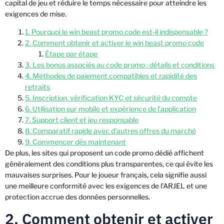
capital de jeu et réduire le temps nécessaire pour atteindre les
exigences de mise.
1. Pourquoi le win beast promo code est-il indispensable ?
2. Comment obtenir et activer le win beast promo code
Étape par étape
3. Les bonus associés au code promo : détails et conditions
4. Méthodes de paiement compatibles et rapidité des
retraits
5. Inscription, vérification KYC et sécurité du compte
6. Utilisation sur mobile et expérience de l’application
7. Support client et jeu responsable
8. Comparatif rapide avec d’autres offres du marché
9. Commencer dès maintenant
De plus, les sites qui proposent un code promo dédié affichent
généralement des conditions plus transparentes, ce qui évite les
mauvaises surprises. Pour le joueur français, cela signifie aussi
une meilleure conformité avec les exigences de l’ARJEL et une
protection accrue des données personnelles.
2. Comment obtenir et activer