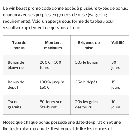
Le win beast promo code donne accès à plusieurs types de bonus,
chacun avec ses propres exigences de mise (wagering
requirements). Voici un aperçu sous forme de tableau pour
visualiser rapidement ce qui vous attend.
Type de
Montant
Exigence de
Validité
bonus
maximum
mise
Bonus de
200 € + 100
30x le bonus
30
bienvenue
tours
jours
Bonus de
100 % jusqu’à
25x le dépôt
15
dépôt
150 €
jours
Tours
50 tours sur
20x les gains
10
gratuits
Starburst
des tours
jours
Notez que chaque bonus possède une date d’expiration et une
limite de mise maximale. Il est crucial de lire les termes et