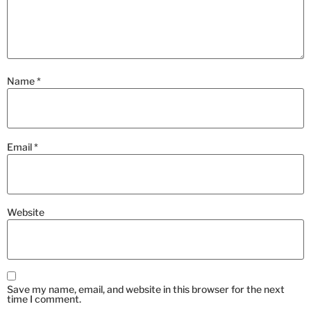
Name
*
Email
*
Website
Save my name, email, and website in this browser for the next
time I comment.