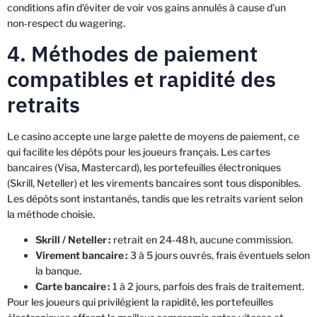
conditions afin d’éviter de voir vos gains annulés à cause d’un
non‑respect du wagering.
4. Méthodes de paiement
compatibles et rapidité des
retraits
Le casino accepte une large palette de moyens de paiement, ce
qui facilite les dépôts pour les joueurs français. Les cartes
bancaires (Visa, Mastercard), les portefeuilles électroniques
(Skrill, Neteller) et les virements bancaires sont tous disponibles.
Les dépôts sont instantanés, tandis que les retraits varient selon
la méthode choisie.
Skrill / Neteller :
retrait en 24‑48 h, aucune commission.
Virement bancaire :
3 à 5 jours ouvrés, frais éventuels selon
la banque.
Carte bancaire :
1 à 2 jours, parfois des frais de traitement.
Pour les joueurs qui privilégient la rapidité, les portefeuilles