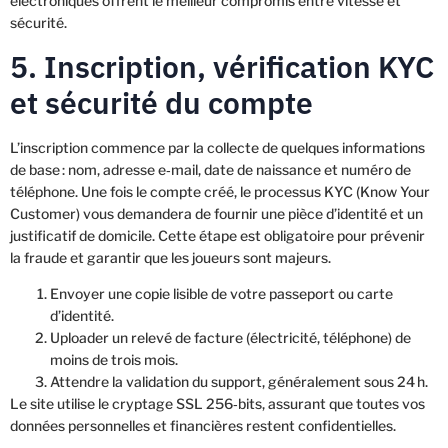
électroniques offrent le meilleur compromis entre vitesse et
sécurité.
5. Inscription, vérification KYC
et sécurité du compte
L’inscription commence par la collecte de quelques informations
de base : nom, adresse e‑mail, date de naissance et numéro de
téléphone. Une fois le compte créé, le processus KYC (Know Your
Customer) vous demandera de fournir une pièce d’identité et un
justificatif de domicile. Cette étape est obligatoire pour prévenir
la fraude et garantir que les joueurs sont majeurs.
Envoyer une copie lisible de votre passeport ou carte
d’identité.
Uploader un relevé de facture (électricité, téléphone) de
moins de trois mois.
Attendre la validation du support, généralement sous 24 h.
Le site utilise le cryptage SSL 256‑bits, assurant que toutes vos
données personnelles et financières restent confidentielles.