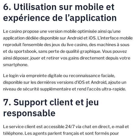
6. Utilisation sur mobile et
expérience de l’application
Le casino propose une version mobile optimisée ainsi qu’une
application dédiée disponible sur Android et iOS. L’interface mobile
reproduit l’ensemble des jeux du live casino, des machines à sous
et du sportsbook, sans perte de qualité graphique. Vous pouvez
ainsi déposer, jouer et retirer vos gains directement depuis votre
smartphone.
Le login via empreinte digitale ou reconnaissance faciale,
disponible sur les dernières versions d’iOS et Android, ajoute un
niveau de sécurité supplémentaire et rend l’accès ultra‑rapide.
7. Support client et jeu
responsable
Le service client est accessible 24/7 via chat en direct, e‑mail et
téléphone. Les agents parlent français et sont formés pour